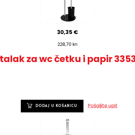
30,35 €
228,70 kn
talak za wc četku i papir 335
Pošaljite upit