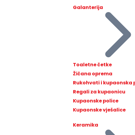
Galanterija
Toaletne četke
Žičana oprema
Rukohvati i kupaonska
Regali za kupaonicu
Kupaonske police
Kupaonske vješalice
Keramika