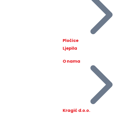
Pločice
Ljepila
O nama
Kragić d.o.o.