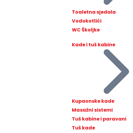
Toaletna sjedala
Vodokotlići
WC Školjke
Kade i tuš kabine
Kupaonske kade
Masažni sistemi
Tuš kabine i paravani
Tuš kade