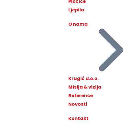
Pločice
Ljepila
O nama
Kragić d.o.o.
Misija & vizija
Reference
Novosti
Kontakt