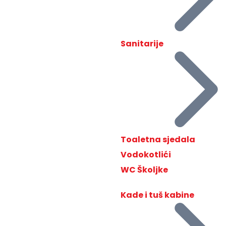
Sanitarije
Toaletna sjedala
Vodokotlići
WC Školjke
Kade i tuš kabine