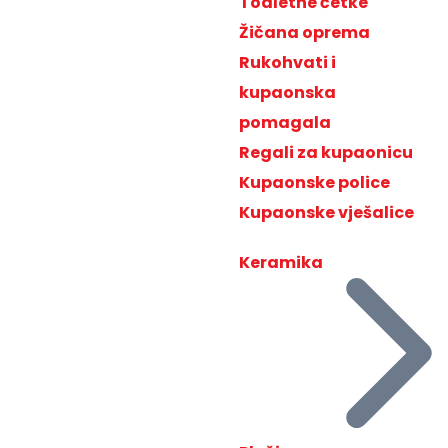
Toaletne četke
Žičana oprema
Rukohvati i
kupaonska
pomagala
Regali za kupaonicu
Kupaonske police
Kupaonske vješalice
Keramika