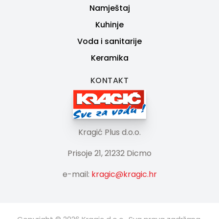
Namještaj
Kuhinje
Voda i sanitarije
Keramika
KONTAKT
Kragić Plus d.o.o.
Prisoje 21, 21232 Dicmo
e-mail:
kragic@kragic.hr