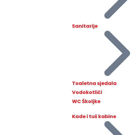
Sanitarije
Toaletna sjedala
Vodokotlići
WC Školjke
Kade i tuš kabine