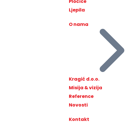
Pločice
Ljepila
O nama
Kragić d.o.o.
Misija & vizija
Reference
Novosti
Kontakt