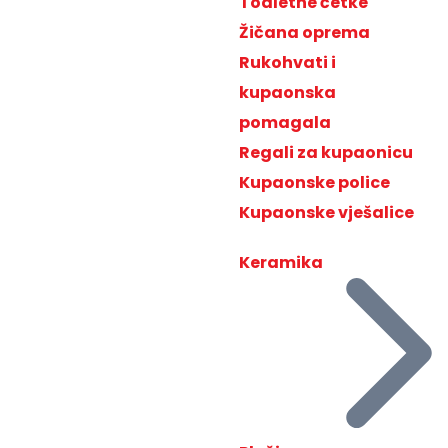
Toaletne četke
Žičana oprema
Rukohvati i
kupaonska
pomagala
Regali za kupaonicu
Kupaonske police
Kupaonske vješalice
Keramika