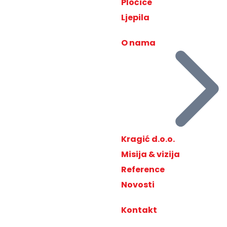
Pločice
Ljepila
O nama
Kragić d.o.o.
Misija & vizija
Reference
Novosti
Kontakt