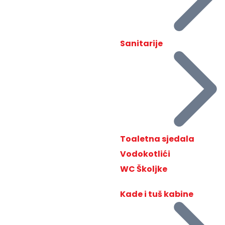
Sanitarije
Toaletna sjedala
Vodokotlići
WC Školjke
Kade i tuš kabine