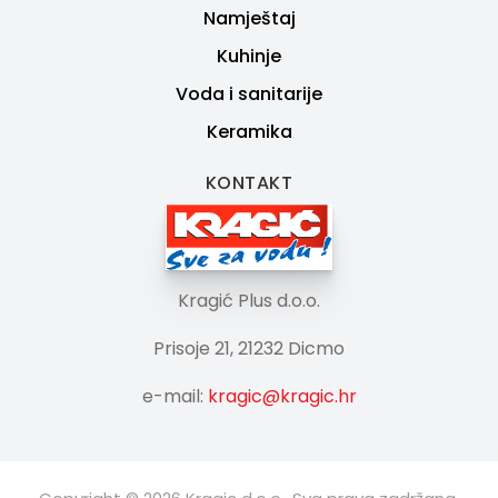
Namještaj
Kuhinje
Voda i sanitarije
Keramika
KONTAKT
Kragić Plus d.o.o.
Prisoje 21, 21232 Dicmo
e-mail:
kragic@kragic.hr