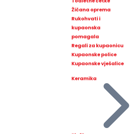
Toaletne četke
Žičana oprema
Rukohvati i
kupaonska
pomagala
Regali za kupaonicu
Kupaonske police
Kupaonske vješalice
Keramika