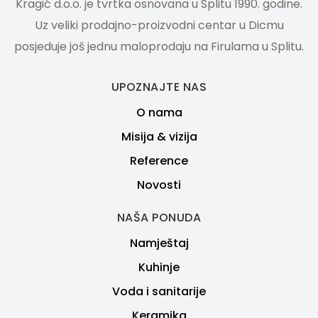
Kragić d.o.o. je tvrtka osnovana u Splitu 1990. godine.
Uz veliki prodajno-proizvodni centar u Dicmu
posjeduje još jednu maloprodaju na Firulama u Splitu.
UPOZNAJTE NAS
O nama
Misija & vizija
Reference
Novosti
NAŠA PONUDA
Namještaj
Kuhinje
Voda i sanitarije
Keramika