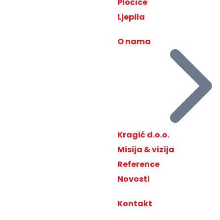
Pločice
Ljepila
O nama
Kragić d.o.o.
Misija & vizija
Reference
Novosti
Kontakt