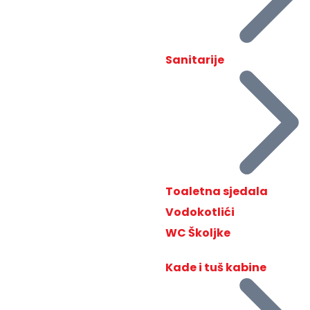
Sanitarije
Toaletna sjedala
Vodokotlići
WC Školjke
Kade i tuš kabine