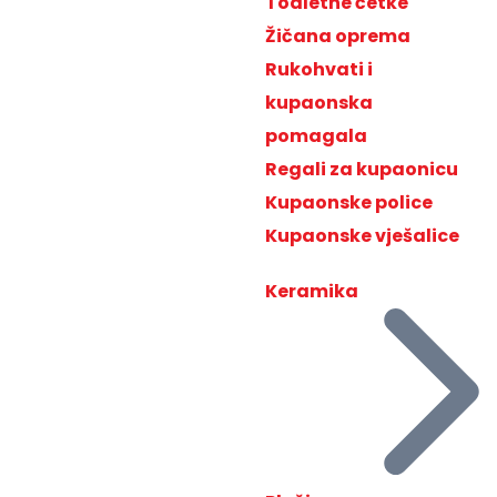
Toaletne četke
Žičana oprema
Rukohvati i
kupaonska
pomagala
Regali za kupaonicu
Kupaonske police
Kupaonske vješalice
Keramika