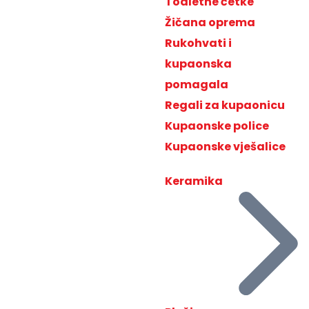
Toaletne četke
Žičana oprema
Rukohvati i
kupaonska
pomagala
Regali za kupaonicu
Kupaonske police
Kupaonske vješalice
Keramika