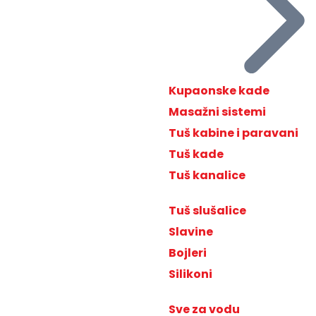
Kupaonske kade
Masažni sistemi
Tuš kabine i paravani
Tuš kade
Tuš kanalice
Tuš slušalice
Slavine
Bojleri
Silikoni
Sve za vodu