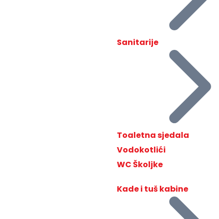
Sanitarije
Toaletna sjedala
Vodokotlići
WC Školjke
Kade i tuš kabine