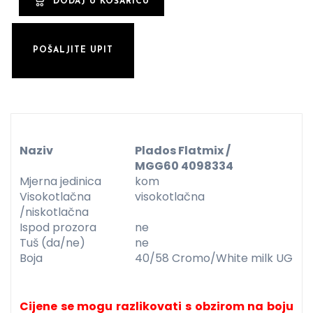
POŠALJITE UPIT
Naziv
Plados Flatmix /
MGG60 4098334
Mjerna jedinica
kom
Visokotlačna
visokotlačna
/niskotlačna
Ispod prozora
ne
Tuš (da/ne)
ne
Boja
40/58 Cromo/White milk UG
Cijene se mogu razlikovati s obzirom na boju