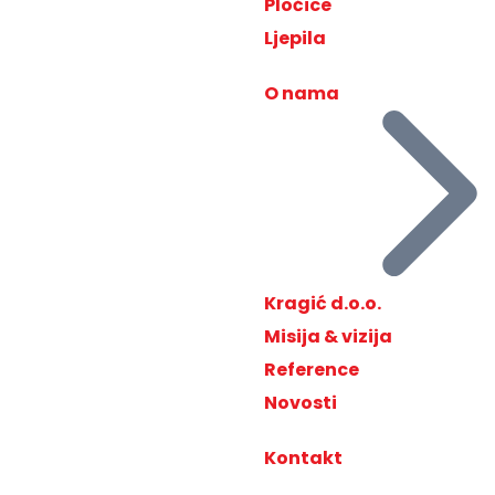
Pločice
Ljepila
O nama
Kragić d.o.o.
Misija & vizija
Reference
Novosti
Kontakt