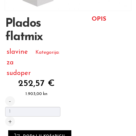
OPIS
Plados
flatmix
slavine
Kategorija:
za
sudoper
252,57 €
1.903,00 kn