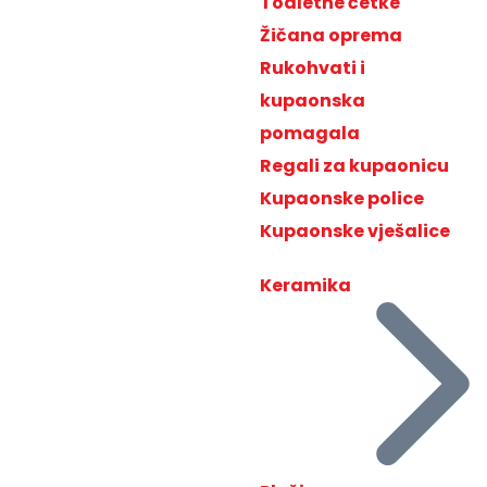
Toaletne četke
Žičana oprema
Rukohvati i
kupaonska
pomagala
Regali za kupaonicu
Kupaonske police
Kupaonske vješalice
Keramika