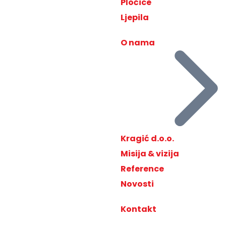
Pločice
Ljepila
O nama
Kragić d.o.o.
Misija & vizija
Reference
Novosti
Kontakt