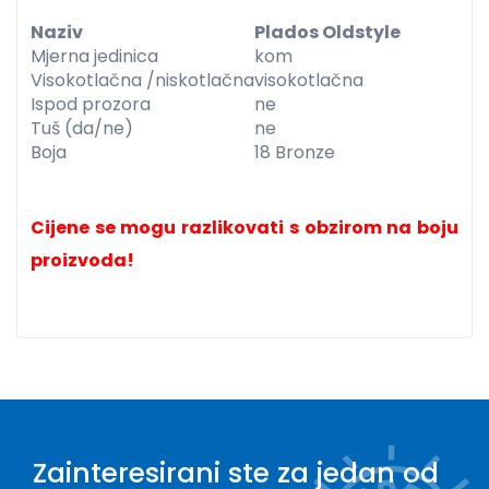
Naziv
Plados Oldstyle
Mjerna jedinica
kom
Visokotlačna /niskotlačna
visokotlačna
Ispod prozora
ne
Tuš (da/ne)
ne
Boja
18 Bronze
Cijene se mogu razlikovati s obzirom na boju
proizvoda!
Zainteresirani ste za jedan od