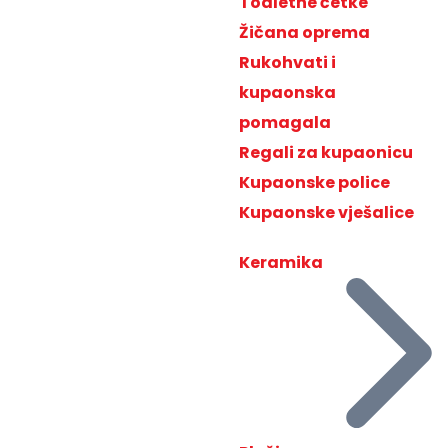
Toaletne četke
Žičana oprema
Rukohvati i
kupaonska
pomagala
Regali za kupaonicu
Kupaonske police
Kupaonske vješalice
Keramika