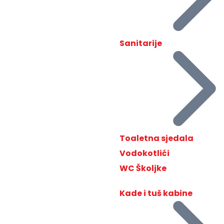
Sanitarije
Toaletna sjedala
Vodokotlići
WC Školjke
Kade i tuš kabine