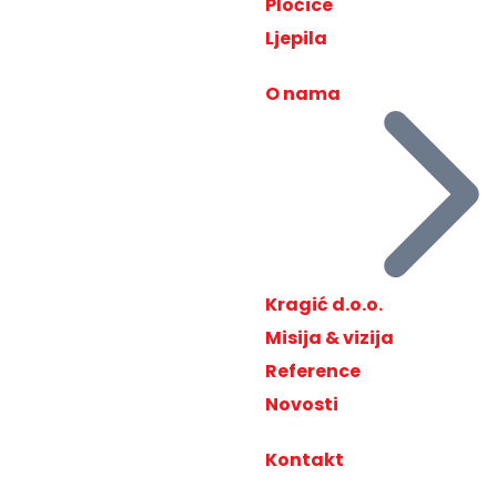
Pločice
Ljepila
O nama
Kragić d.o.o.
Misija & vizija
Reference
Novosti
Kontakt