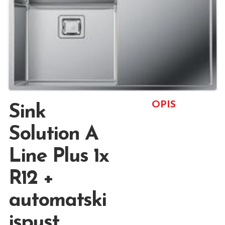
OPIS
Sink
Solution A
Line Plus 1x
R12 +
automatski
ispust