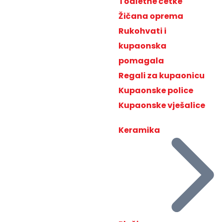
Toaletne četke
Žičana oprema
Rukohvati i
kupaonska
pomagala
Regali za kupaonicu
Kupaonske police
Kupaonske vješalice
Keramika