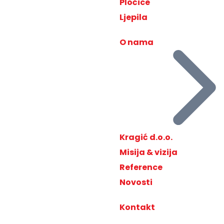
Pločice
Ljepila
O nama
Kragić d.o.o.
Misija & vizija
Reference
Novosti
Kontakt