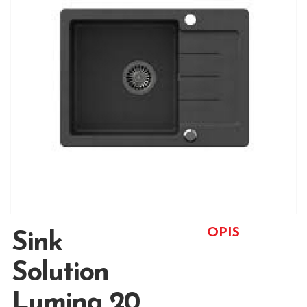
OPIS
Sink
Solution
Lumina 20