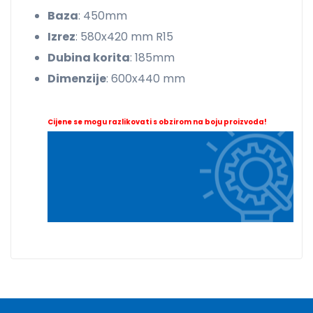
Baza
: 450mm
Izrez
: 580x420 mm R15
Dubina korita
: 185mm
Dimenzije
: 600x440 mm
Cijene se mogu razlikovati s obzirom na boju proizvoda!