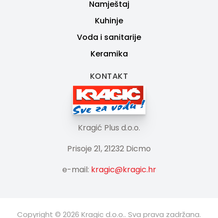
Namještaj
Kuhinje
Voda i sanitarije
Keramika
KONTAKT
Kragić Plus d.o.o.
Prisoje 21, 21232 Dicmo
e-mail:
kragic@kragic.hr
Copyright © 2026 Kragic d.o.o.. Sva prava zadržana.