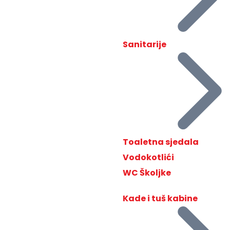
Sanitarije
Toaletna sjedala
Vodokotlići
WC Školjke
Kade i tuš kabine