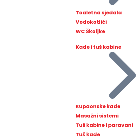
Toaletna sjedala
Vodokotlići
WC Školjke
Kade i tuš kabine
Kupaonske kade
Masažni sistemi
Tuš kabine i paravani
Tuš kade