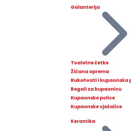
Galanterija
Toaletne četke
Žičana oprema
Rukohvati i kupaonska
Regali za kupaonicu
Kupaonske police
Kupaonske vješalice
Keramika