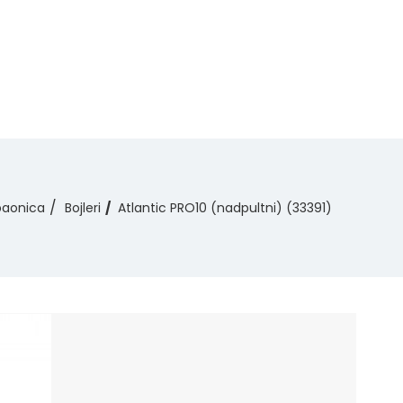
paonica
Bojleri
Atlantic PRO10 (nadpultni) (33391)