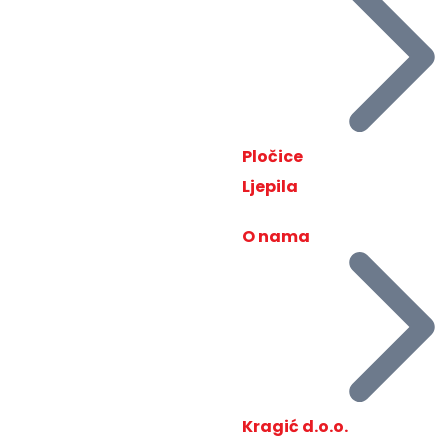
Pločice
Ljepila
O nama
Kragić d.o.o.