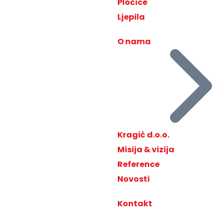
Pločice
Ljepila
O nama
Kragić d.o.o.
Misija & vizija
Reference
Novosti
Kontakt