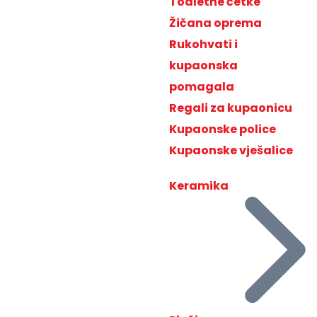
Toaletne četke
Žičana oprema
Rukohvati i
kupaonska
pomagala
Regali za kupaonicu
Kupaonske police
Kupaonske vješalice
Keramika