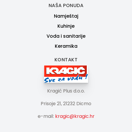
NAŠA PONUDA
Namještaj
Kuhinje
Voda i sanitarije
Keramika
KONTAKT
Kragić Plus d.o.o.
Prisoje 21, 21232 Dicmo
e-mail:
kragic@kragic.hr