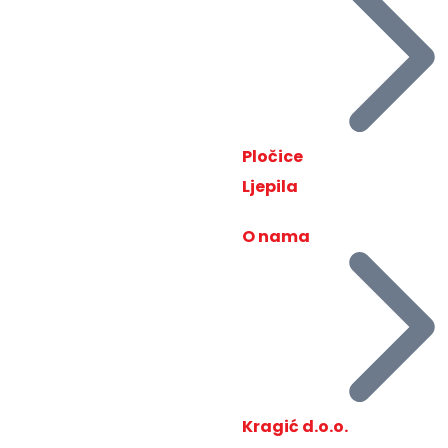
Pločice
Ljepila
O nama
Kragić d.o.o.