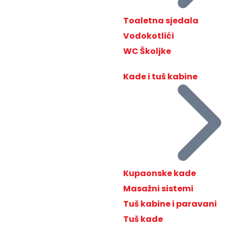
Toaletna sjedala
Vodokotlići
WC Školjke
Kade i tuš kabine
Kupaonske kade
Masažni sistemi
Tuš kabine i paravani
Tuš kade