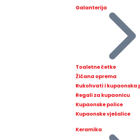
Galanterija
Toaletne četke
Žičana oprema
Rukohvati i kupaonska
Regali za kupaonicu
Kupaonske police
Kupaonske vješalice
Keramika