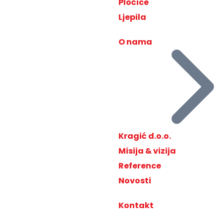
Pločice
Ljepila
O nama
Kragić d.o.o.
Misija & vizija
Reference
Novosti
Kontakt