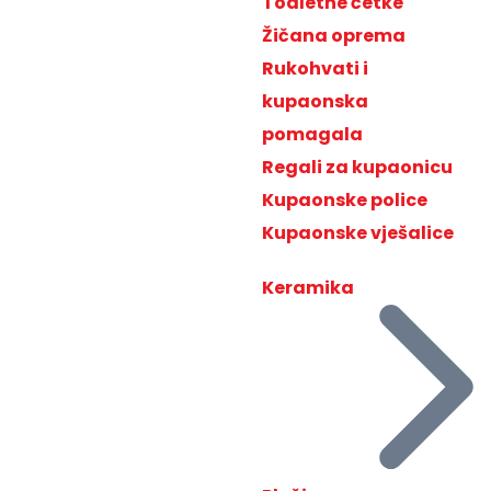
Toaletne četke
Žičana oprema
Rukohvati i
kupaonska
pomagala
Regali za kupaonicu
Kupaonske police
Kupaonske vješalice
Keramika