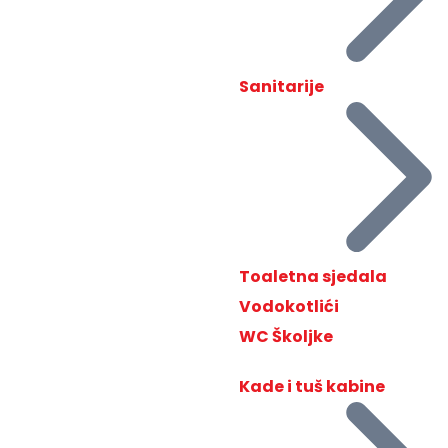
Sanitarije
Toaletna sjedala
Vodokotlići
WC Školjke
Kade i tuš kabine