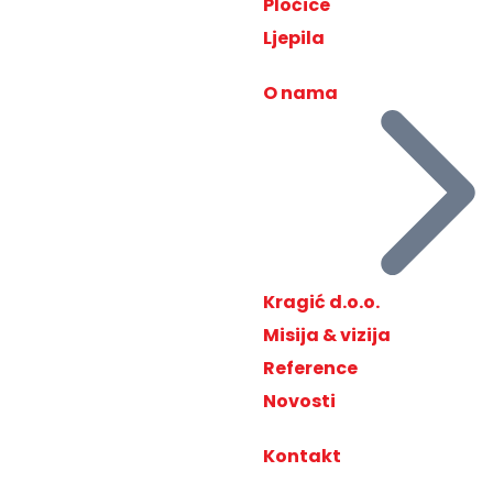
Pločice
Ljepila
O nama
Kragić d.o.o.
Misija & vizija
Reference
Novosti
Kontakt