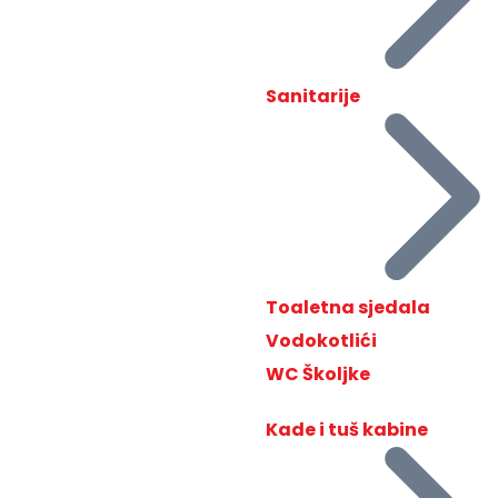
Sanitarije
Toaletna sjedala
Vodokotlići
WC Školjke
Kade i tuš kabine