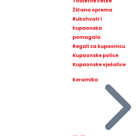
Toaletne četke
Žičana oprema
Rukohvati i
kupaonska
pomagala
Regali za kupaonicu
Kupaonske police
Kupaonske vješalice
Keramika