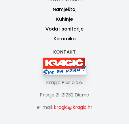
Namještaj
Kuhinje
Voda i sanitarije
Keramika
KONTAKT
Kragić Plus d.o.o.
Prisoje 21, 21232 Dicmo
e-mail:
kragic@kragic.hr