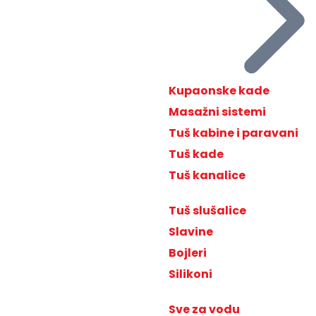
Kupaonske kade
Masažni sistemi
Tuš kabine i paravani
Tuš kade
Tuš kanalice
Tuš slušalice
Slavine
Bojleri
Silikoni
Sve za vodu