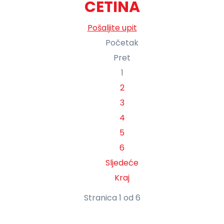
CETINA
Pošaljite upit
Početak
Pret
1
2
3
4
5
6
Sljedeće
Kraj
Stranica 1 od 6